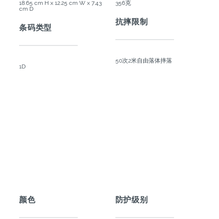
18.65 cm H x 12.25 cm W x 7.43
356克
cm D
抗摔限制
条码类型
50次2米自由落体摔落
1D
颜色
防护级别