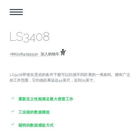
LS3408
+86(21)64295530
加入购物车
LS3408即使在恶劣的条件下都可以扫描不同距离的一维条码。拥有广泛
的工作范围，它扫描距离远达45英尺，近到25英寸。

重新定义性能满足最大密度工作

工业级的数据捕捉

聪明的数据捕捉方式